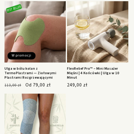
W promocji
Ulga w bólu kolan z
FlexRelief Pro™ – Mini Masażer
TermoPlastrami — Ziołowymi
Mięśni | 4 Końcówki | Ulga w 10
Plastrami Rozgrzewającymi
Minut
Cena
Cena
Od 79,00 zł
Cena
249,00 zł
113,00 zł
regularna
promocyjna
regularna