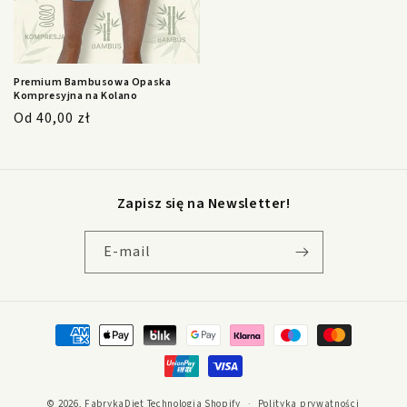
Premium Bambusowa Opaska
Kompresyjna na Kolano
Cena
Od 40,00 zł
regularna
Zapisz się na Newsletter!
E-mail
Metody
płatności
© 2026,
FabrykaDiet
Technologia Shopify
Polityka prywatności